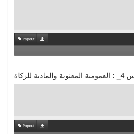
Popout
Popout