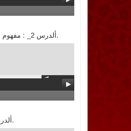
ألدرس 2_ : مفهوم النظم الإسلامية ونشأتها في مكة والمدينة.
ألدرس 3___ : النظام المالي للدولة الإسلامية.