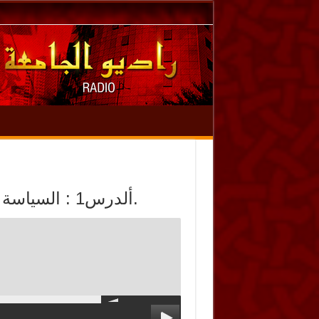
ألدرس1 : السياسة الشرعية: مفهومها، أحكامها، أدلة اعتبارها.