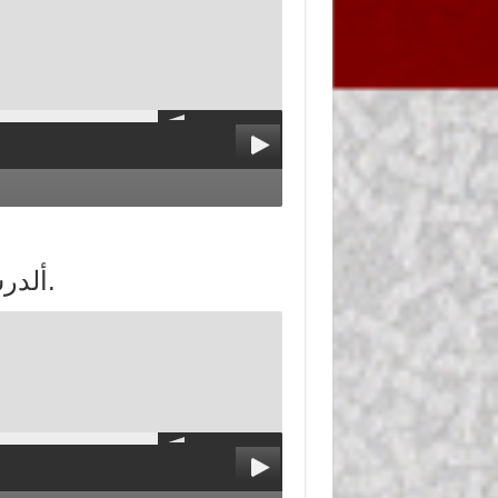
ألدرس 4_ : العمومية المعنوية والمادية للزكاة.