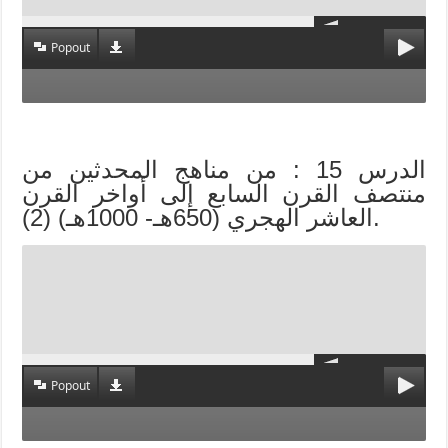
Popout
الدرس 15 : من مناهج المحدثين من
منتصف القرن السابع إلى أواخر القرن
العاشر الهجري (650هـ- 1000هـ) (2).
Popout