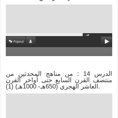
Popout
الدرس 14 : من مناهج المحدثين من
منتصف القرن السابع حتى أواخر القرن
العاشر الهجري (650هـ- 1000هـ) (1).