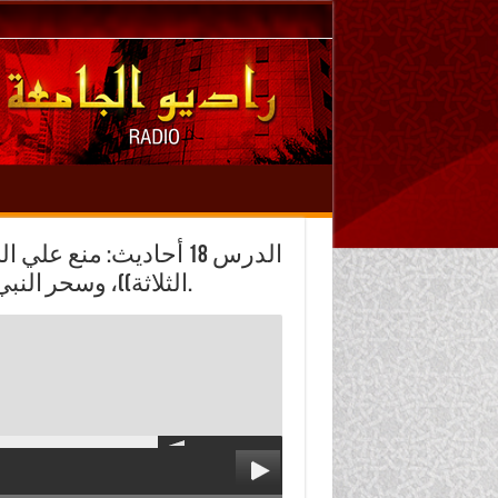
الدرس 18 أحاديث: منع 
الثلاثة))، وسحر النبي -صلى الله عليه وسلم- وميراثه، والحجر الأسود.