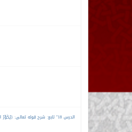
الدرس 18” تابع: شرح قوله تعالى: {يُكَوِّرُ اللّ