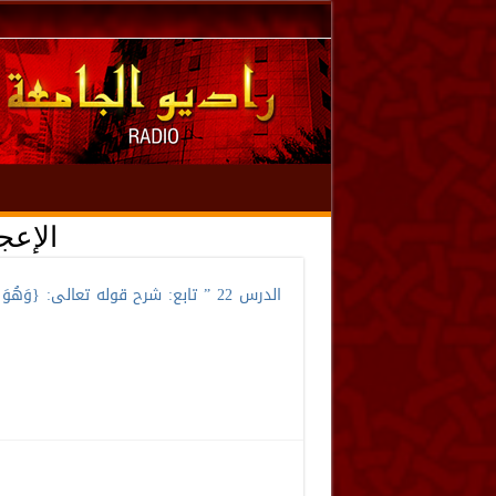
UQR5313
الدرس 22 ” تابع: شرح قوله تعالى: {وَهُوَ الَّ