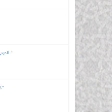
الدرس 10″ شرح قوله تعالى: {هُوَ الَّذِي خَلَقَ لَكُمْ مَا فِي الْأَرْضِ جَمِيعًا…}. “
الدرس 9 ” شرح قوله تعالى: {ثُمَّ اسْتَوَى إِلَى السَّمَاءِ وَهِيَ دُخَانٌ…}.”