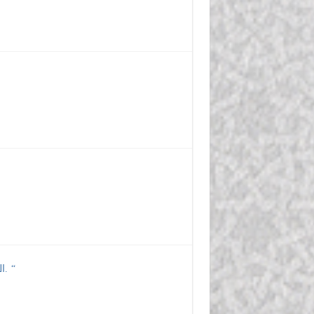
الدرس 12″ تابع الإعجاز في ضرب المَثَل بالذباب – ضرب المَثَل بالبعوضة. “