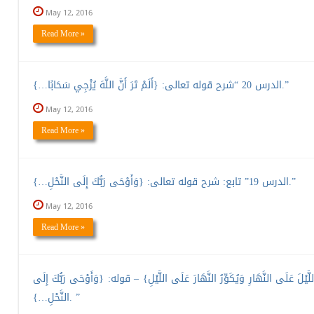
May 12, 2016
Read More »
الدرس 20 “شرح قوله تعالى: {أَلَمْ تَرَ أَنَّ اللَّهَ يُزْجِي سَحَابًا…}.”
May 12, 2016
Read More »
الدرس 19” تابع: شرح قوله تعالى: {وَأَوْحَى رَبُّكَ إِلَى النَّحْلِ…}.”
May 12, 2016
Read More »
َيْلَ عَلَى النَّهَارِ وَيُكَوِّرُ النَّهَارَ عَلَى اللَّيْلِ} – قوله: {وَأَوْحَى رَبُّكَ إِلَى
النَّحْلِ…}. ”