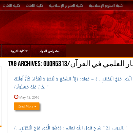
كلية العلوم الإسلامية
كلية العلوم الإسلامية
كلية اللغات
كلية اللغات
استعراض المواد
كلية التربية
G/الإعجاز العلمي في القرآن
Tag Archives:
ذِي مَرَجَ الْبَحْرَيْنِ…} – قوله: {إِنَّ السَّمْعَ وَالْبَصَرَ وَالْفُؤَادَ كُلُّ أُولَئِكَ
كَانَ عَنْهُ مَسْئُولًا}. “
May 12, 2016
Read More »
الدرس 21 ” شرح قول الله تعالى: {وَهُوَ الَّذِي مَرَجَ الْبَحْرَيْنِ…}. “