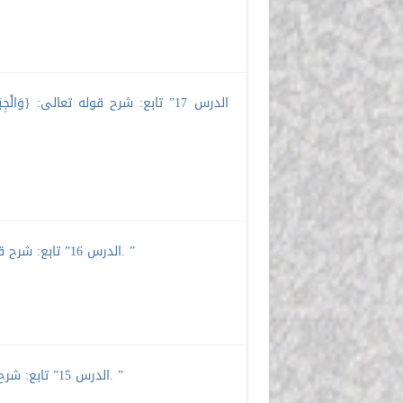
الدرس 17” تابع: شرح قوله تعالى: {وَالْجِبَال
الدرس 16” تابع: شرح قوله تعالى: {أَلَمْ نَجْعَلِ الْأَرْضَ مِهَادًا…} – قوله: {وَالْجِبَالَ أَرْسَاهَا…}. ”
الدرس 15” تابع: شرح قوله تعالى: {وَالْبَحْرِ الْمَسْجُورِ} – قوله: {أَلَمْ نَجْعَلِ الْأَرْضَ مِهَادًا…}. ”