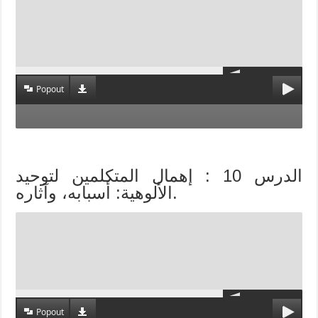
Popout
الدرس 10 : إهمال المتكلمين لتوحيد
الألوهية: أسبابه، وآثاره.
Popout