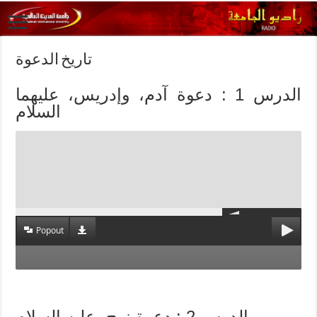
تاريخ الدعوة
الدرس 1 : دعوة آدم، وإدريس، عليهما
السلام
Popout
الدرس 2 : دعوة نوح -عليه السلام.