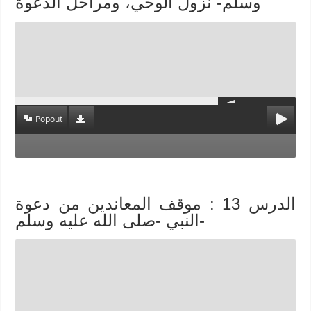
وسلم- نزول الوحي، ومراحل الدعوة
Popout
الدرس 13 : موقف المعاندين من دعوة
النبي -صلى الله عليه وسلم-