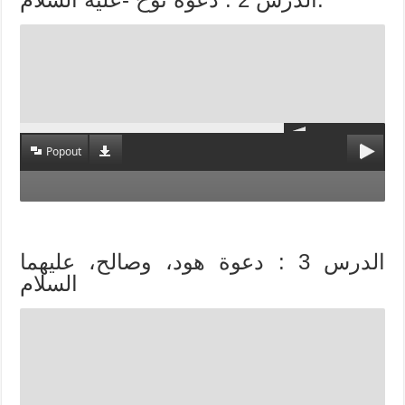
Popout
الدرس 3 : دعوة هود، وصالح، عليهما
السلام