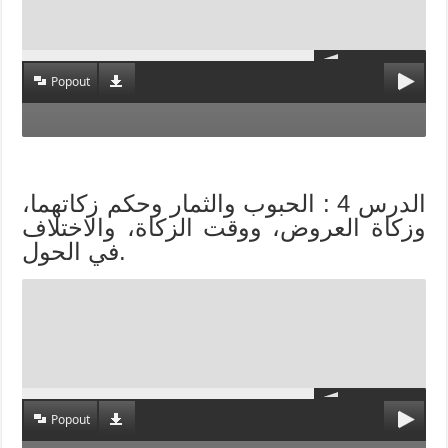
Popout
الدرس 4 : الحبوب والثمار وحكم زكاتهما،
وزكاة العروض، ووقت الزكاة، والاختلاف
في الحول.
Popout