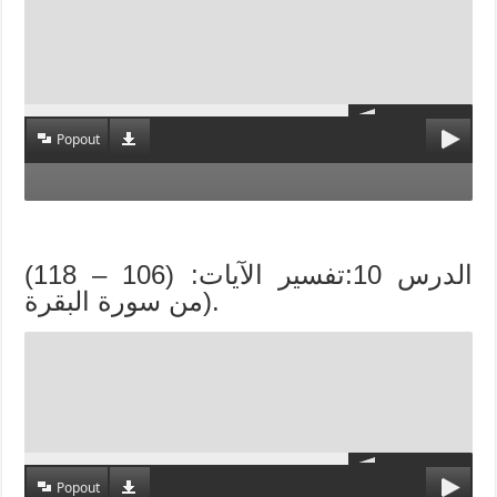
Popout
الدرس 10:تفسير الآيات: (106 – 118)
من سورة البقرة).
Popout