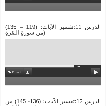
الدرس 11:تفسير الآيات: (119 – 135)
من سورةِ البقرةِ).
Popout
الدرس 12:تفسير الآيات: (136- 145) من