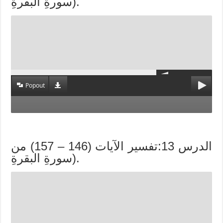
سورةِ البقرةِ).
Popout
الدرس 13:تفسير الآيات (146 – 157) من
سورةِ البقرةِ).