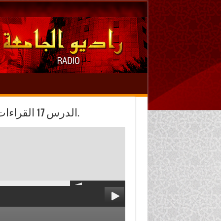
الدرس 17 القراءات الواردة في سور: النمل، والقصص، والعنكبوت.