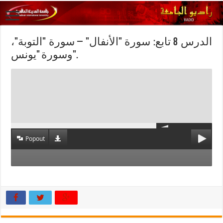
الدرس 8 تابع: سورة "الأنفال" – سورة "التوبة"،
وسورة "يونس".
Popout