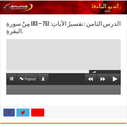
الدرس الثامن : تفسيرُ الآياتِ: (75 – 83) مِنْ سورةِ
البقرةِ.
Popout