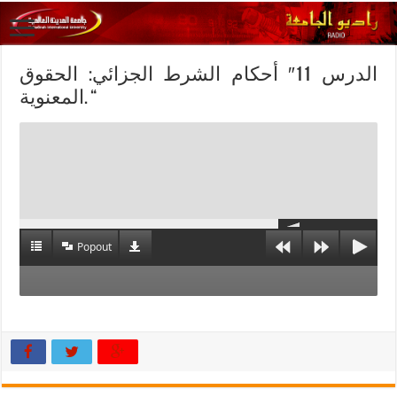
الدرس 11″ أحكام الشرط الجزائي: الحقوق
المعنوية. “
Popout