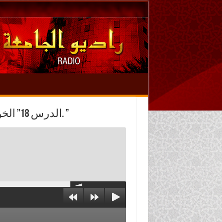
الدرس 18” الخوارج (5) – الرد على معتقدات الخوارج الباطلة (1). ”