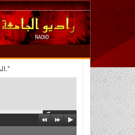
الدرس 13” تابع: الإعجاز في ضرب المَثَل بالبعوضة. ”