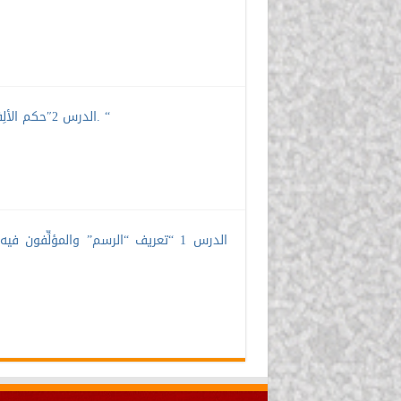
الدرس 2″حكم الألِفات في سورة الفاتحة وحكم الألف في سالم الجمع المذكر والمؤنث. “
الدرس 1 “تعريف “الرسم” والمؤلِّفو