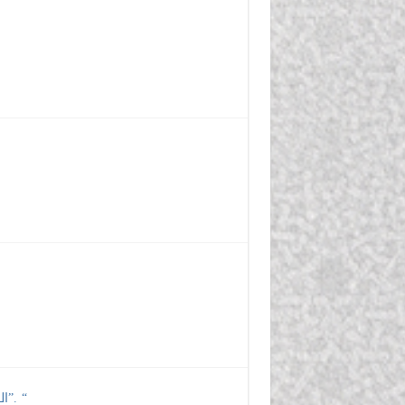
الدرس 3″ تتمّة أحكام سالِم الجمْع، وحُكم الألِفات في سورة البقرة “1”. “