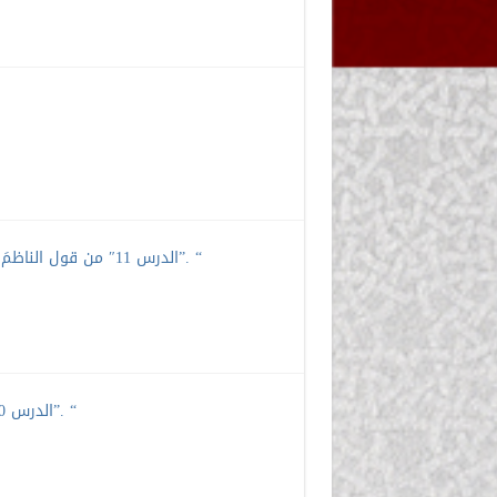
الدرس 11″ من قول الناظمَ: “عَنْ أَبِي عَمْرٍو فِصَالُ لُقْمَانْ” إلى قوله: “فِي مُقْنِعٍ إِلَّا الَّتِي تَقَدَّمَتْ”. “
الدرس 10″ من قول الناظم “وَعنْهُ فِي لَسَاحِرانِ” إلى: “عَنْهُ كَذَا عِبَادَتِهِ بِمَرْيَمَ”. “