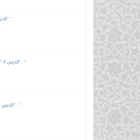
الدرس 9 ” من قول الناظم: “وَعَنْ أَبِي دَاودَ” إلى: “سُلَيْمَانَ أَتَى المُعَرًّفُ”.”
الدرس 8 ” من قول الناظم: “وَجَاءَ خُلْفُ فَالِق الْإِصْبَاحِ”، إلى: “مَعَ مَسَاكِنٍ تَزَّاوَرُ”. “
الدرس 7 ” من قول الناظم: “منْ آلِ عِمْرانٍ إلى الأعْرَافِ” إلى: “قُلْ والبُهْتَان”. “