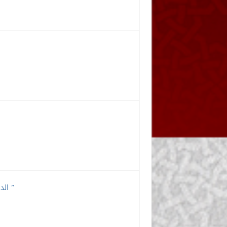
الدرس السابع عشر” تابع: جهود العرب في علم الدلالة: جهود ابن جني ”