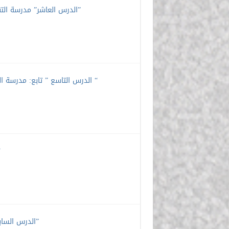
الدرس العاشر” مدرسة التقليبات الهجائية: دراسة تطبيقية في معجم (جمهرة اللغة) لابن دريد”
الدرس التاسع ” تابع: مدرسة التقليبات الصوتية: دراسة تطبيقية في معجم (تهذيب اللغة) للأزهري “
الد
الدرس السابع ” تابع: دراسة في بعض معاجم الموضوعات: (المخصص في اللغة)”