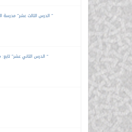
الدرس الثالث عشر” مدرسة الهجائية العادية: دراسة تطبيقية في معجم (مجمل اللغة) لابن فارس ”
الدرس الثاني عشر” تابع: مدرسة القافية: دراسة تطبيقية في معجم (لسان العرب) لابن منظور “