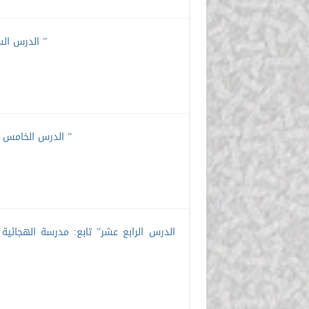
الدرس السادس عشر” جهود العرب في علم الدلالة: جهود الجاحظ وابن فارس ”
الدرس الخامس عشر” طُرق شرح المعنى عند اللغويين، والمآخِذ على المعاجم العربية ”
الدرس الرابع عشر” تابع: مدرسة الهجائية 