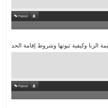
Popout
Popout