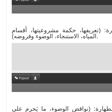
الطهارة: (تعريفها، حكمة مشروعيتها، أقسام
المياه، الاستنجاء، الوضوء وفروضه).
Popout
كام الطهارة: (نواقض الوضوء، ما يَحرم على