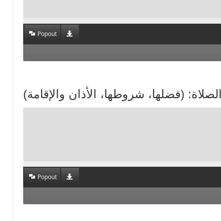
Popout
Popout