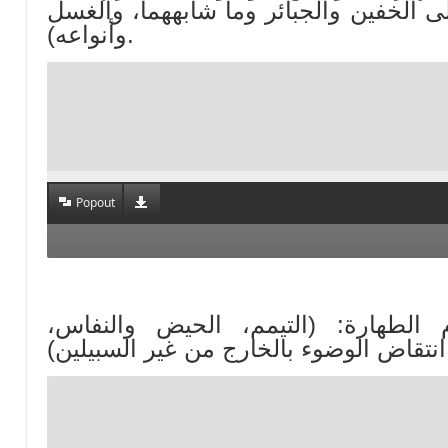
 الخفين والجبائر وما شابههما، والغسل
وأنواعه).
Popout
أحكام الطهارة: (التيمم، الحيض والنفاس،