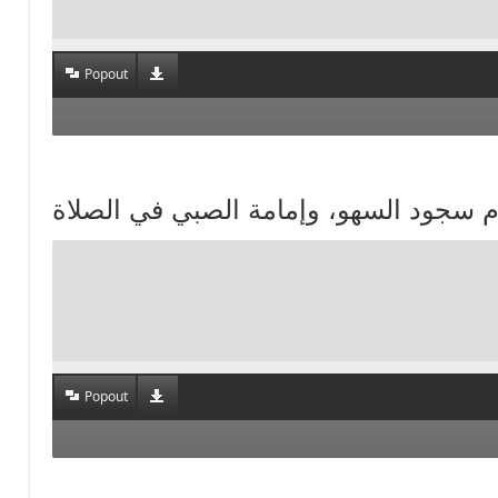
Popout
Popout