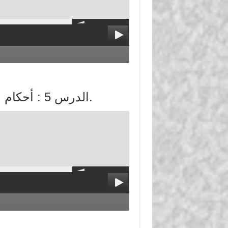
الدرس 5 : أحكام الصلاة: (فضلها، شروطها، الأذان والإقامة).