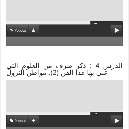
Popout
الدرس 4 : ذكر طرف من العلوم التي
عني بها هذا الفن (2). مواطن النزول
Popout