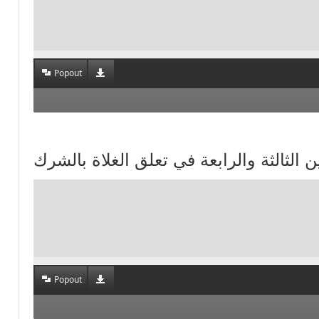
Popout
Popout